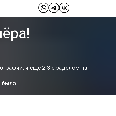
ёра!
ографии, и еще 2-3 с заделом на
о было.