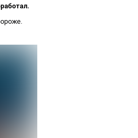
бработал.
дороже.