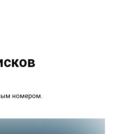
исков
рвым номером.